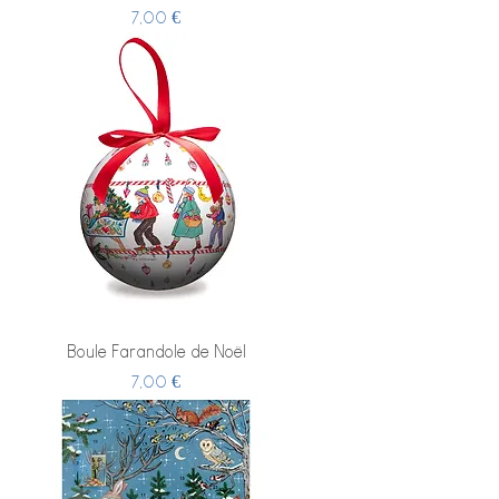
Prix
7,00 €
Boule Farandole de Noël
Prix
7,00 €