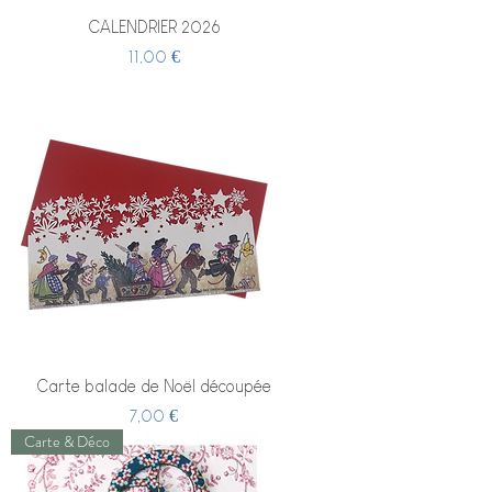
CALENDRIER 2026
Prix
11,00 €
Carte balade de Noël découpée
Prix
7,00 €
Carte & Déco