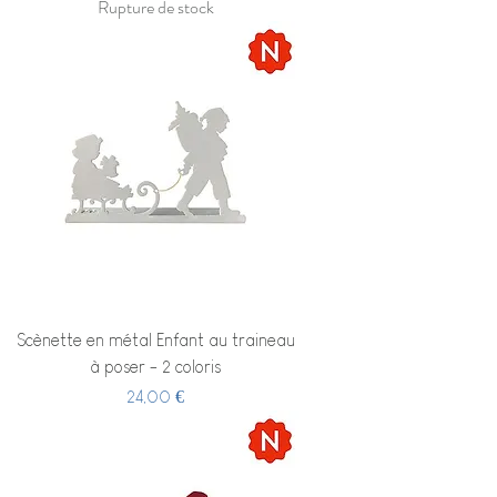
Rupture de stock
Scènette en métal Enfant au traineau
à poser - 2 coloris
Prix
24,00 €