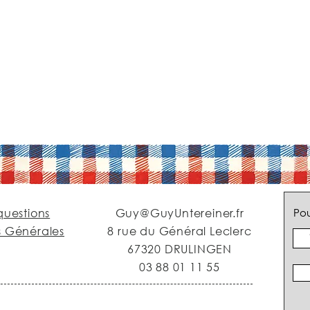
questions
Guy@GuyUntereiner.fr
Pou
s Générales
8 rue du Général Leclerc
67320 DRULINGEN
03 88 01 11 55