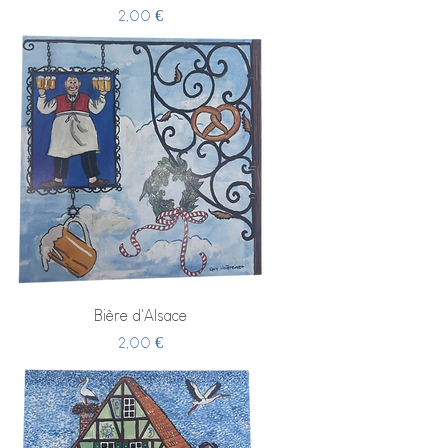
Prix
2,00 €
Bière d'Alsace
Prix
2,00 €