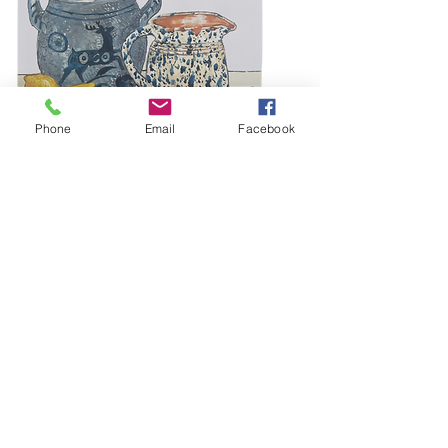
Phone
Email
Facebook
Betschdorf
Prix
2,00 €