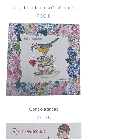
Carte balade de Noël découpée
Prix
7,00 €
Condoléances
Prix
2,00 €