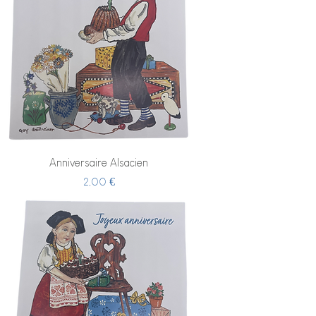
Anniversaire Alsacien
Prix
2,00 €