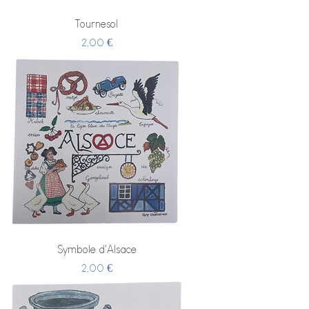
Tournesol
Prix
2,00 €
Symbole d'Alsace
Prix
2,00 €