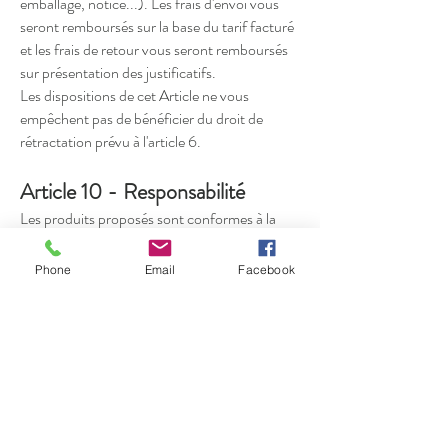
emballage, notice...). Les frais d'envoi vous
seront remboursés sur la base du tarif facturé
et les frais de retour vous seront remboursés
sur présentation des justificatifs.
Les dispositions de cet Article ne vous
empêchent pas de bénéficier du droit de
rétractation prévu à l'article 6.
Article 10 - Responsabilité
Les produits proposés sont conformes à la
législation française en vigueur. La
responsabilité de Guy Untereiner ne saurait
Phone
Email
Facebook
être engagée en cas de non-respect de la
législation du pays où le produit est livré. Il
vous appartient de vérifier auprès des
autorités locales les possibilités d'importation
ou d'utilisation des produits ou services que
vous envisagez de commander.
Par ailleurs, Guy Untereiner ne saurait être