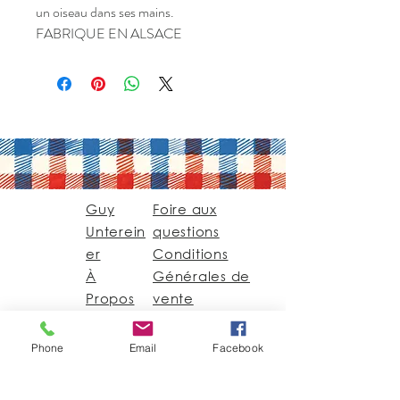
un oiseau dans ses mains.
FABRIQUE EN ALSACE
Guy
Foire aux
Unterein
questions
er
Conditions
À
Générales de
Propos
vente
Contact
Phone
Email
Facebook
Guy@GuyUntereiner.fr
8 rue du Général