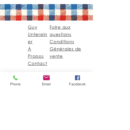
Guy
Foire aux
Unterein
questions
er
Conditions
À
Générales de
Propos
vente
Contact
Guy@GuyUntereiner.fr
Phone
Email
Facebook
8 rue du Général
Leclerc
67320 DRULINGEN
03 88 01 11 55