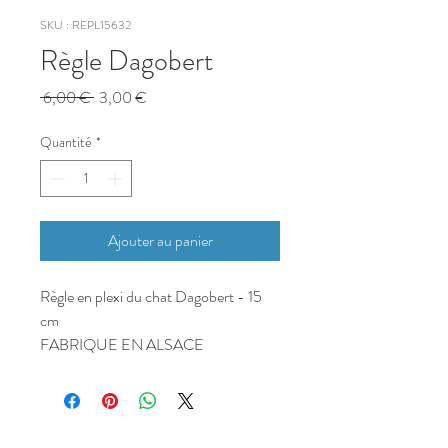
SKU : REPL15632
Règle Dagobert
Prix
Prix
 6,00 € 
3,00 €
original
promotionnel
Quantité
*
Ajouter au panier
Règle en plexi du chat Dagobert - 15
cm
FABRIQUE EN ALSACE