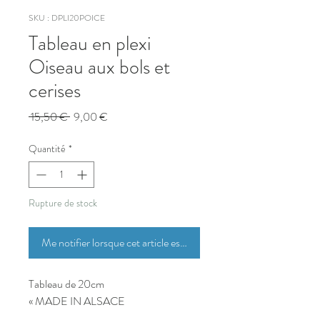
SKU : DPLI20POICE
Tableau en plexi
Oiseau aux bols et
cerises
Prix
Prix
 15,50 € 
9,00 €
original
promotionnel
Quantité
*
Rupture de stock
Me notifier lorsque cet article est disponible
Tableau de 20cm
« MADE IN ALSACE