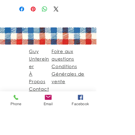
Guy
Foire aux
Unterein
questions
er
Conditions
À
Générales de
Propos
vente
Contact
Phone
Email
Facebook
Guy@GuyUntereiner.fr
8 rue du Général
Leclerc
67320 DRULINGEN