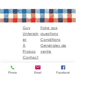
Guy
Foire aux
Unterein
questions
er
Conditions
À
Générales de
Propos
vente
Contact
Guy@GuyUntereiner.fr
Phone
Email
Facebook
8 rue du Général
Leclerc
67320 DRULINGEN
03 88 01 11 55