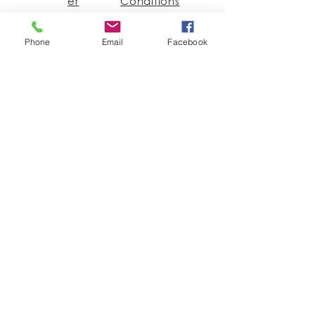
er
Conditions
À
Générales de
Propos
vente
Phone
Email
Facebook
Contact
Guy@GuyUntereiner.fr
8 rue du Général
Leclerc
67320 DRULINGEN
03 88 01 11 55
#GuyUntereiner
Pour rester informé des
nouveautés