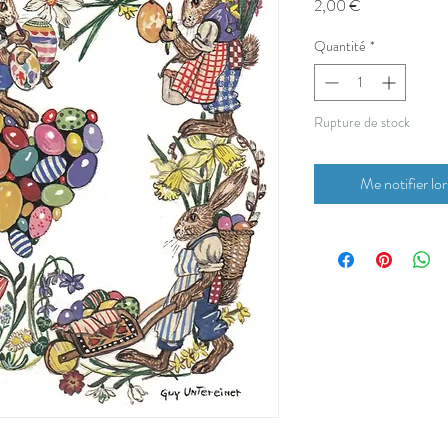
Prix
2,00 €
Quantité
*
Rupture de stock
Me notifier lor