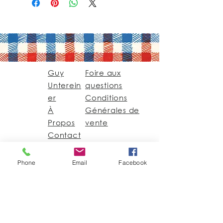
Guy
Foire aux
Unterein
questions
er
Conditions
À
Générales de
Propos
vente
Contact
Phone
Email
Facebook
Guy@GuyUntereiner.fr
8 rue du Général
Leclerc
67320 DRULINGEN
03 88 01 11 55