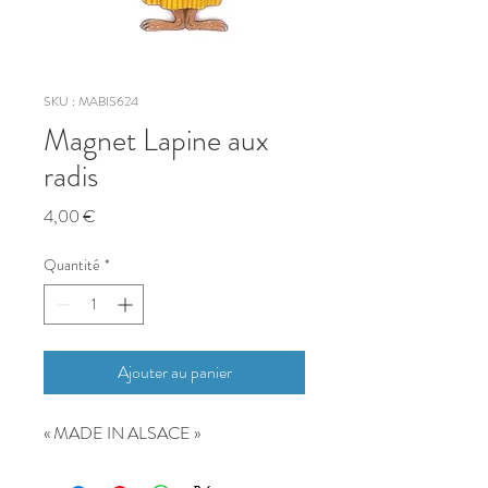
SKU : MABIS624
Magnet Lapine aux
radis
Prix
4,00 €
Quantité
*
Ajouter au panier
« MADE IN ALSACE »