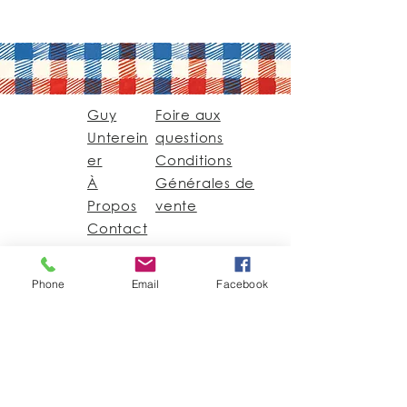
Guy
Foire aux
Unterein
questions
er
Conditions
À
Générales de
Propos
vente
Contact
Guy@GuyUntereiner.fr
Phone
Email
Facebook
8 rue du Général
Leclerc
67320 DRULINGEN
03 88 01 11 55