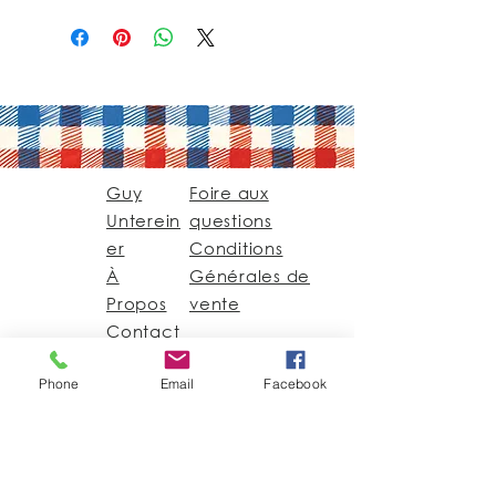
Guy
Foire aux
Unterein
questions
er
Conditions
À
Générales de
Propos
vente
Contact
Phone
Email
Facebook
Guy@GuyUntereiner.fr
8 rue du Général
Leclerc
67320 DRULINGEN