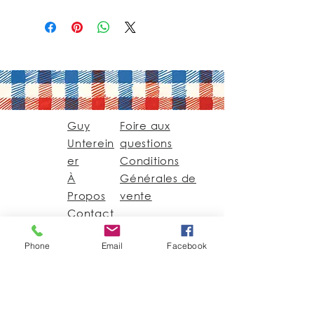
Guy
Foire aux
Unterein
questions
er
Conditions
À
Générales de
Propos
vente
Contact
Phone
Email
Facebook
Guy@GuyUntereiner.fr
8 rue du Général
Leclerc
67320 DRULINGEN