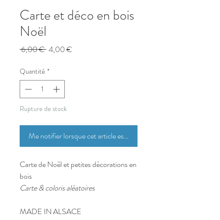
Carte et déco en bois
Noël
Prix
Prix
 6,00 € 
4,00 €
original
promotionnel
Quantité
*
Rupture de stock
Me notifier lorsque cet article est disponible
Carte de Noël et petites décorations en
bois
Carte & coloris aléatoires
MADE IN ALSACE