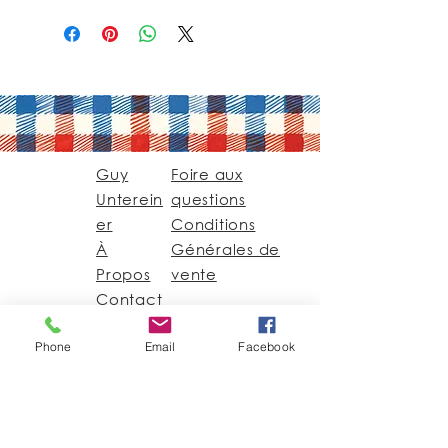
Guy
Foire aux
Unterein
questions
er
Conditions
À
Générales de
Propos
vente
Contact
Phone
Email
Facebook
Guy@GuyUntereiner.fr
8 rue du Général
Leclerc
67320 DRULINGEN