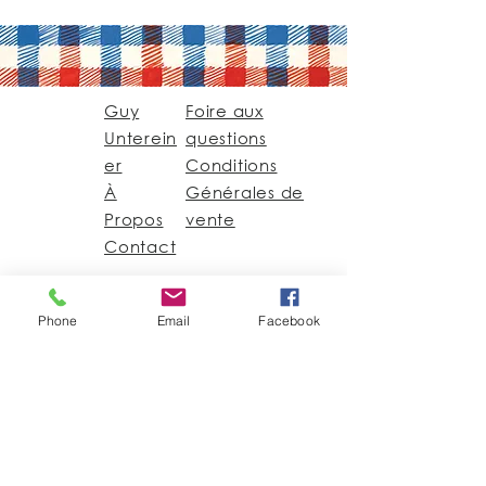
Guy
Foire aux
Unterein
questions
er
Conditions
À
Générales de
Propos
vente
Contact
Guy@GuyUntereiner.fr
Phone
Email
Facebook
8 rue du Général
Leclerc
67320 DRULINGEN
03 88 01 11 55