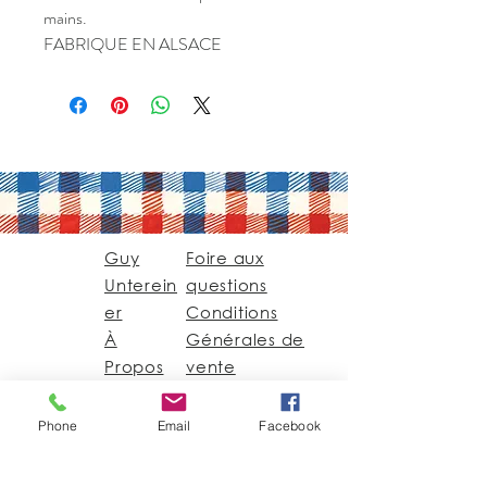
mains.
FABRIQUE EN ALSACE
Guy
Foire aux
Unterein
questions
er
Conditions
À
Générales de
Propos
vente
Contact
Phone
Email
Facebook
Guy@GuyUntereiner.fr
8 rue du Général