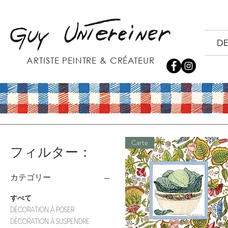
DE
ARTISTE PEINTRE & CRÉATEUR
Carte
フィルター：
カテゴリー
すべて
DÉCORATION À POSER
DÉCORATION À SUSPENDRE