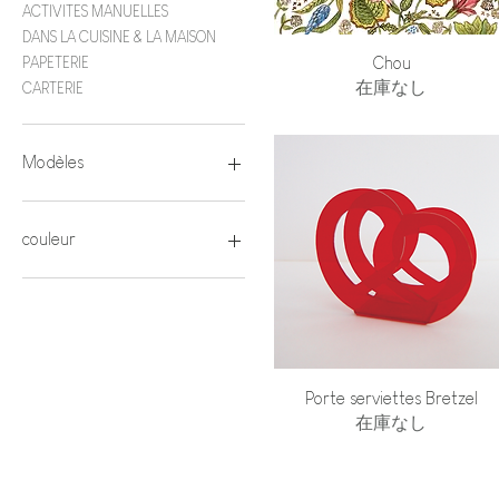
ACTIVITES MANUELLES
DANS LA CUISINE & LA MAISON
クイックビュー
PAPETERIE
Chou
在庫なし
CARTERIE
Modèles
Alice
Alsacien
couleur
Alsacienne
Léo
Blanc
Souris fille
Blanc sablé
Souris garçon
Gris
Rouge
クイックビュー
Porte serviettes Bretzel
在庫なし