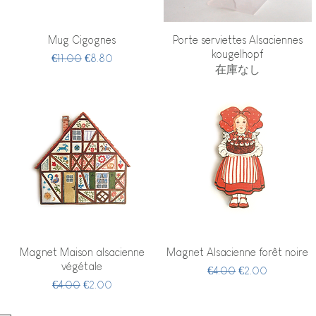
クイックビュー
クイックビュー
Mug Cigognes
Porte serviettes Alsaciennes
kougelhopf
通常価格
セール価格
€11.00
€8.80
在庫なし
クイックビュー
クイックビュー
Magnet Maison alsacienne
Magnet Alsacienne forêt noire
végétale
通常価格
セール価格
€4.00
€2.00
通常価格
セール価格
€4.00
€2.00