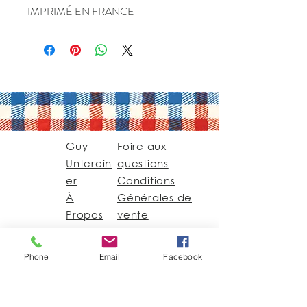
IMPRIMÉ EN FRANCE
Guy
Foire aux
Unterein
questions
er
Conditions
À
Générales de
Propos
vente
Contact
Phone
Email
Facebook
Guy@GuyUntereiner.fr
8 rue du Général
Leclerc