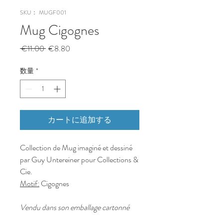
SKU： MUGF001
Mug Cigognes
通
セ
 €11.00 
€8.80
常
ー
価
ル
数量
*
格
価
格
カートに追加する
Collection de Mug imaginé et dessiné
par Guy Untereiner pour Collections &
Cie.
Motif:
Cigognes
Vendu dans son emballage cartonné