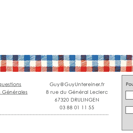
questions
Guy@GuyUntereiner.fr
Pou
s Générales
8 rue du Général Leclerc
67320 DRULINGEN
03 88 01 11 55