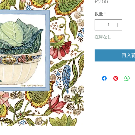
価
€2.00
格
数量
*
在庫なし
再入