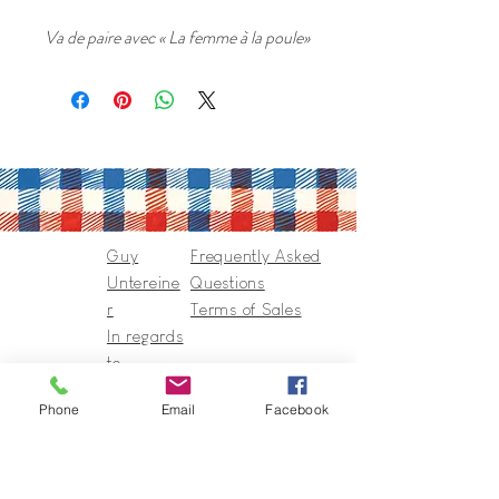
Va de paire avec « La femme à la poule»
Guy
Frequently Asked
Untereine
Questions
r
Terms of Sales
In regards
to
Collection
Phone
Email
Facebook
s & Cie
Contact