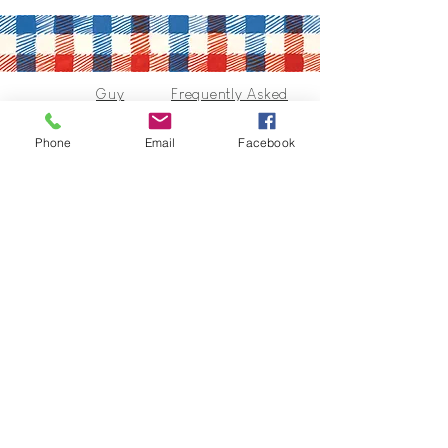
Guy
Frequently Asked
Untereine
Questions
r
Terms of Sales
Phone
Email
Facebook
In regards
to
Collection
s & Cie
Contact
Guy@GuyUntereiner.fr
8 rue du Général Leclerc
67320 DRULINGEN
03 88 01 11 55