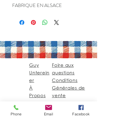
FABRIQUE EN ALSACE
Guy
Foire aux
Unterein
questions
er
Conditions
À
Générales de
Propos
vente
Contact
Phone
Email
Facebook
Guy@GuyUntereiner.fr
8 rue du Général
Leclerc