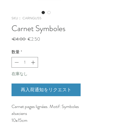
SKU： CARNGU55
Carnet Symboles
通
セ
 €4.00 
€2.50
常
ー
価
ル
数量
*
格
価
格
在庫なし
再入荷通知をリクエスト
Carnet pages lignées. Motif: Symboles
alsaciens
10x15cm