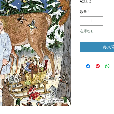
価
€2.00
格
数量
*
在庫なし
再入