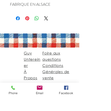
FABRIQUE EN ALSACE
Guy
Foire aux
Unterein
questions
er
Conditions
À
Générales de
Propos
vente
Contact
Phone
Email
Facebook
Guy@GuyUntereiner.fr
8 rue du Général
Leclerc