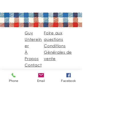
Guy
Foire aux
Unterein
questions
er
Conditions
À
Générales de
Propos
vente
Contact
Guy@GuyUntereiner.fr
Phone
Email
Facebook
8 rue du Général
Leclerc
67320 DRULINGEN
03 88 01 11 55