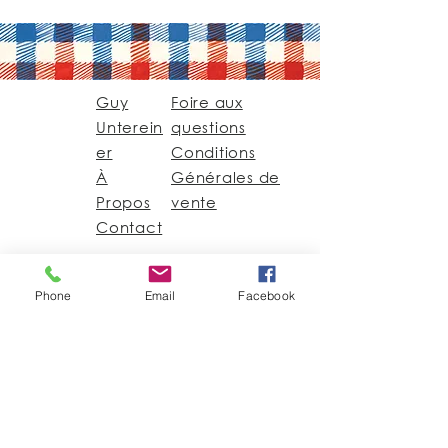
Guy
Foire aux
Unterein
questions
er
Conditions
À
Générales de
Propos
vente
Contact
Guy@GuyUntereiner.fr
Phone
Email
Facebook
8 rue du Général
Leclerc
67320 DRULINGEN
03 88 01 11 55