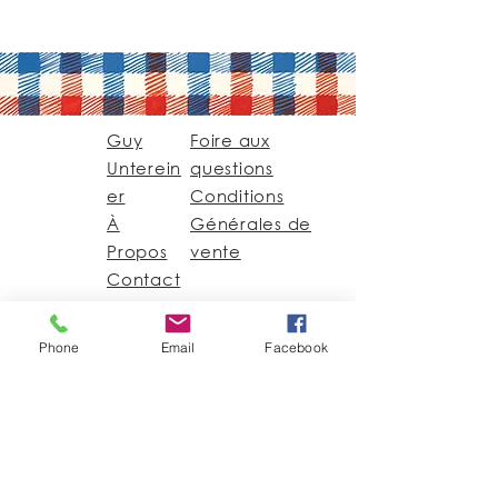
Guy
Foire aux
Unterein
questions
er
Conditions
À
Générales de
Propos
vente
Contact
Guy@GuyUntereiner.fr
Phone
Email
Facebook
8 rue du Général
Leclerc
67320 DRULINGEN
03 88 01 11 55