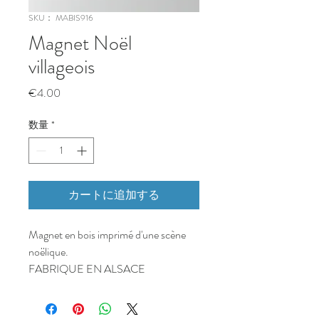
SKU： MABIS916
Magnet Noël
villageois
価
€4.00
格
数量
*
カートに追加する
Magnet en bois imprimé d'une scène
noëlique.
FABRIQUE EN ALSACE