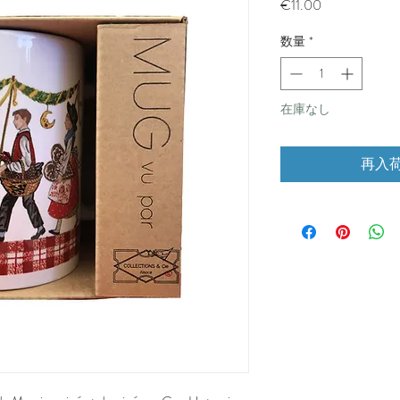
価
€11.00
格
数量
*
在庫なし
再入