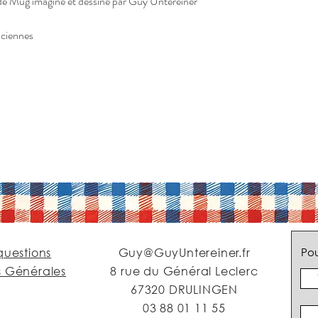
de Mug imaginé et dessiné par Guy Untereiner
aciennes
questions
Guy@GuyUntereiner.fr
Pou
s Générales
8 rue du Général Leclerc
67320 DRULINGEN
03 88 01 11 55