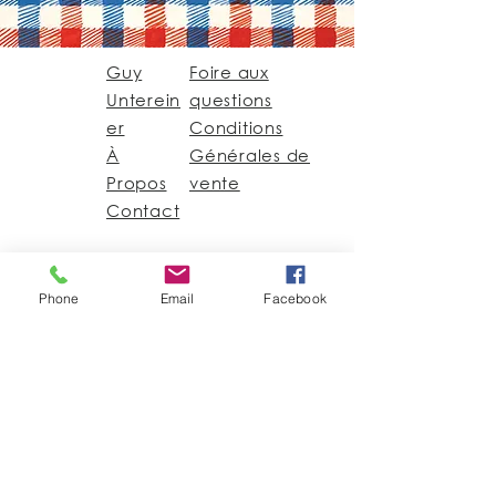
Guy
Foire aux
Unterein
questions
er
Conditions
À
Générales de
Propos
vente
Contact
Guy@GuyUntereiner.fr
Phone
Email
Facebook
8 rue du Général
Leclerc
67320 DRULINGEN
03 88 01 11 55
#GuyUntereiner