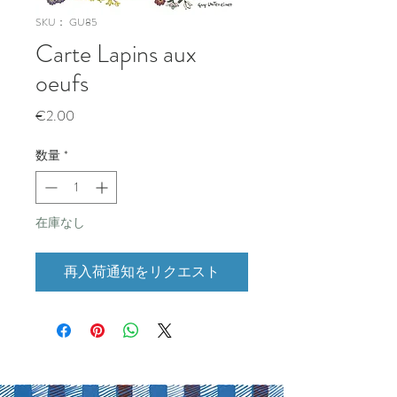
SKU： GU85
Carte Lapins aux
oeufs
価
€2.00
格
数量
*
在庫なし
再入荷通知をリクエスト