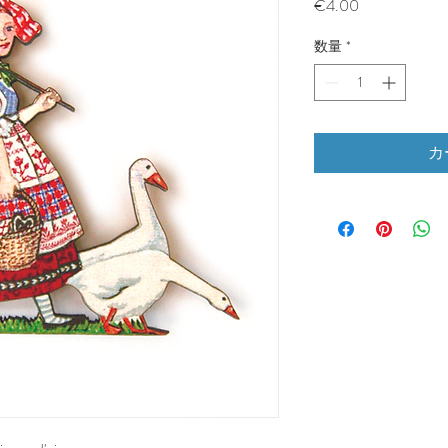
価
€4.00
格
数量
*
カ