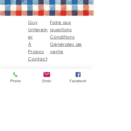
Guy
Foire aux
Unterein
questions
er
Conditions
À
Générales de
Propos
vente
Contact
Guy@GuyUntereiner.fr
Phone
Email
Facebook
8 rue du Général
Leclerc
67320 DRULINGEN
03 88 01 11 55