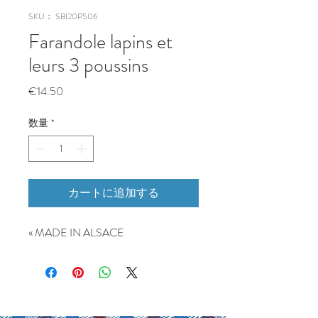
SKU： SBI20P506
Farandole lapins et
leurs 3 poussins
価
€14.50
格
数量
*
カートに追加する
« MADE IN ALSACE