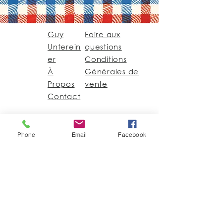
Guy
Foire aux
Unterein
questions
er
Conditions
À
Générales de
Propos
vente
Contact
Guy@GuyUntereiner.fr
Phone
Email
Facebook
8 rue du Général
Leclerc
67320 DRULINGEN
03 88 01 11 55
#GuyUntereiner