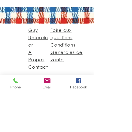
Guy
Foire aux
Unterein
questions
er
Conditions
À
Générales de
Propos
vente
Contact
Guy@GuyUntereiner.fr
Phone
Email
Facebook
8 rue du Général
Leclerc
67320 DRULINGEN
03 88 01 11 55