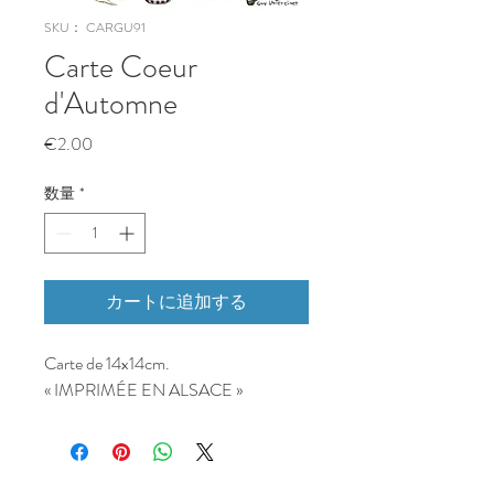
SKU： CARGU91
Carte Coeur
d'Automne
価
€2.00
格
数量
*
カートに追加する
Carte de 14x14cm.
« IMPRIMÉE EN ALSACE »