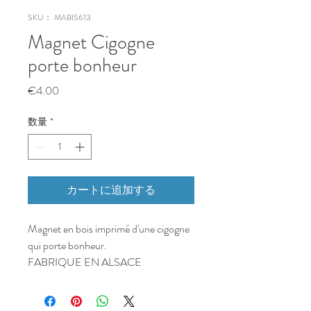
SKU： MABIS613
Magnet Cigogne
porte bonheur
価
€4.00
格
数量
*
カートに追加する
Magnet en bois imprimé d'une cigogne
qui porte bonheur.
FABRIQUE EN ALSACE