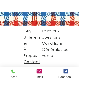
Guy
Foire aux
Unterein
questions
er
Conditions
À
Générales de
Propos
vente
Contact
Guy@GuyUntereiner.fr
Phone
Email
Facebook
8 rue du Général
Leclerc
67320 DRULINGEN
03 88 01 11 55