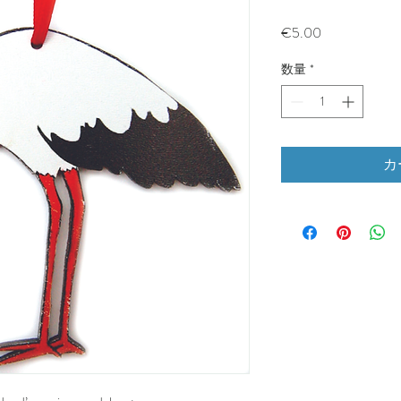
価
€5.00
格
数量
*
カ