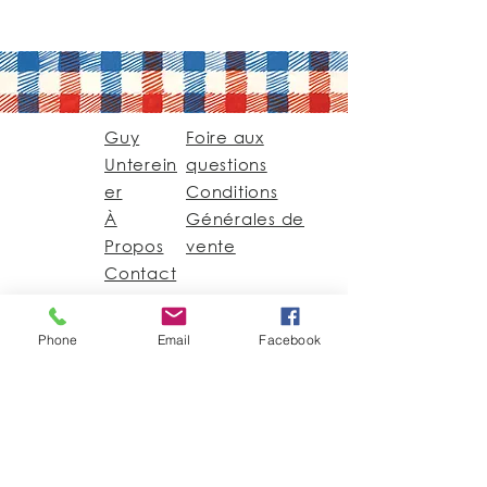
Guy
Foire aux
Unterein
questions
er
Conditions
À
Générales de
Propos
vente
Contact
Guy@GuyUntereiner.fr
Phone
Email
Facebook
8 rue du Général
Leclerc
67320 DRULINGEN
03 88 01 11 55