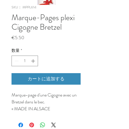
SKU： MPPL614
Marque-Pages plexi
Cigogne Bretzel
価
€5.50
格
数量
*
カートに追加する
Marque-page d'une Cigogne avec un
Bretzel dans le bec.
« MADE IN ALSACE