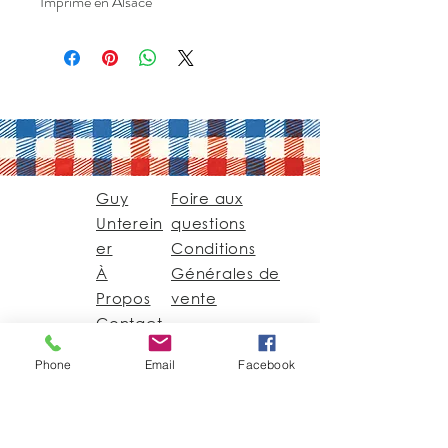
Imprimé en Alsace
Guy
Foire aux
Unterein
questions
er
Conditions
À
Générales de
Propos
vente
Contact
Phone
Email
Facebook
Guy@GuyUntereiner.fr
8 rue du Général
Leclerc