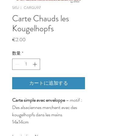
SKU： CARGU97
Carte Chauds les
Kougelhopfs
価
€2.00
格
数量
*
カートに追加する
Carte simple avec enveloppe
– motif :
Des alsaciennes marchent avec des
kougelhopfs dans les mains
14x14cm