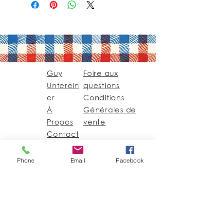
Guy
Foire aux
Unterein
questions
er
Conditions
À
Générales de
Propos
vente
Contact
Phone
Email
Facebook
Guy@GuyUntereiner.fr
8 rue du Général
Leclerc
67320 DRULINGEN
03 88 01 11 55