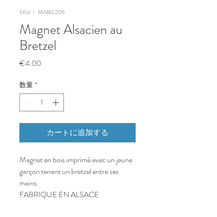
SKU： MABIS206
Magnet Alsacien au
Bretzel
価
€4.00
格
数量
*
カートに追加する
Magnet en bois imprimé avec un jeune
garçon tenant un bretzel entre ses
mains.
FABRIQUE EN ALSACE