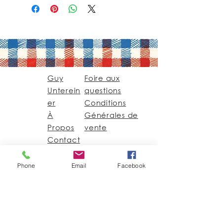
Guy
Foire aux
Unterein
questions
er
Conditions
À
Générales de
Propos
vente
Contact
Phone
Email
Facebook
Guy@GuyUntereiner.fr
8 rue du Général
Leclerc
67320 DRULINGEN
03 88 01 11 55