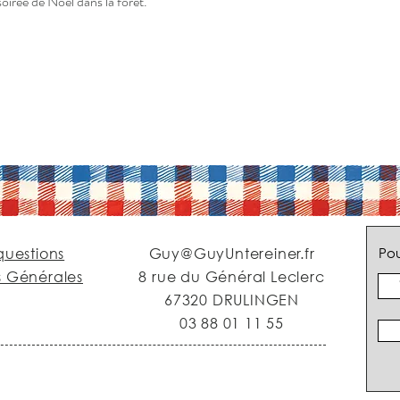
soirée de Noël dans la forêt.
questions
Guy@GuyUntereiner.fr
Pou
s Générales
8 rue du Général Leclerc
67320 DRULINGEN
03 88 01 11 55