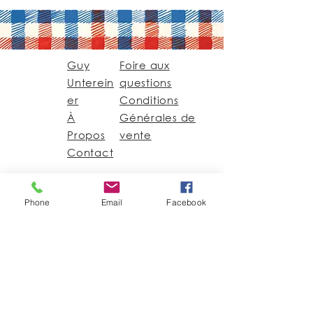
Guy
Foire aux
Unterein
questions
er
Conditions
À
Générales de
Propos
vente
Contact
Guy@GuyUntereiner.fr
Phone
Email
Facebook
8 rue du Général
Leclerc
67320 DRULINGEN
03 88 01 11 55