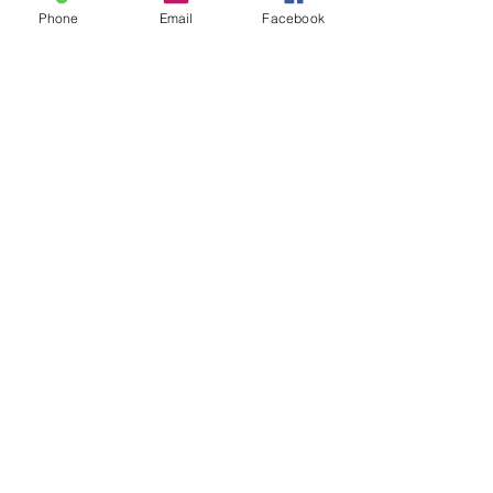
Contact
Phone
Email
Facebook
Guy@GuyUntereiner.fr
8 rue du Général
Leclerc
67320 DRULINGEN
03 88 01 11 55
#GuyUntereiner
Pour rester informé des
nouveautés
Inscrivez vous