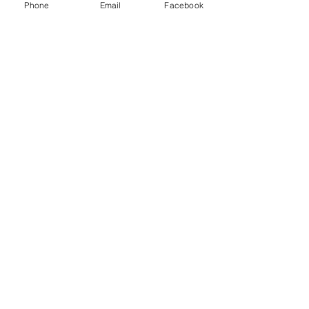
Contact
Phone
Email
Facebook
Guy@GuyUntereiner.fr
8 rue du Général
Leclerc
67320 DRULINGEN
03 88 01 11 55
#GuyUntereiner
Pour rester informé des
nouveautés
Inscrivez vous