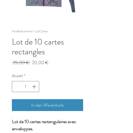
Artikelnummer: LotCarte
Lot de 10 cartes
rectangles
Standardpreis
Sale-
 25,00 € 
20,00 €
Preis
Anzahl
*
In den Warenkorb
Lot de 10 cartes rectangulaires avec
enveloppes.