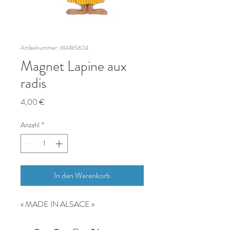
Artikelnummer: MABIS624
Magnet Lapine aux
radis
Preis
4,00 €
Anzahl
*
In den Warenkorb
« MADE IN ALSACE »