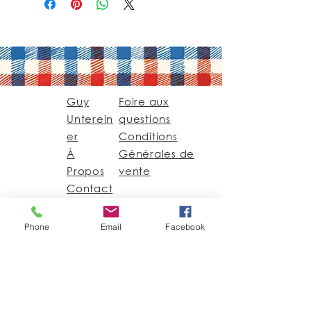
Guy
Foire aux
Unterein
questions
er
Conditions
À
Générales de
Propos
vente
Contact
Phone
Email
Facebook
Guy@GuyUntereiner.fr
8 rue du Général
Leclerc
67320 DRULINGEN
03 88 01 11 55