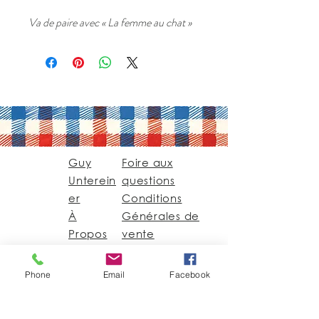
Va de paire avec « La femme au chat »
Guy
Foire aux
Unterein
questions
er
Conditions
À
Générales de
Propos
vente
Contact
Phone
Email
Facebook
Guy@GuyUntereiner.fr
8 rue du Général