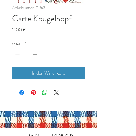
Artikelnummer: GU63
Carte Kougelhopf
Preis
2,00 €
Anzahl
*
In den Warenkorb
Guy
Foire aux