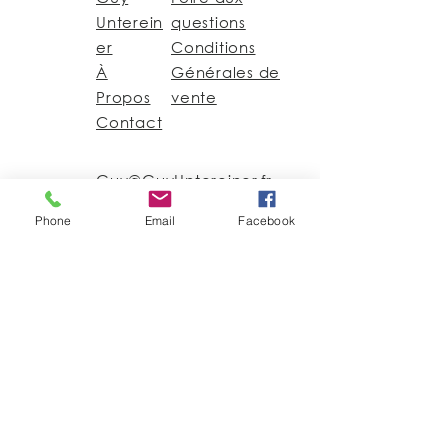
Unterein
questions
er
Conditions
À
Générales de
Propos
vente
Contact
Guy@GuyUntereiner.fr
8 rue du Général
Phone
Email
Facebook
Leclerc
67320 DRULINGEN
03 88 01 11 55
#GuyUntereiner
Pour rester informé des
nouveautés