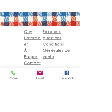
Guy
Foire aux
Unterein
questions
er
Conditions
À
Générales de
Propos
vente
Contact
Guy@GuyUntereiner.fr
Phone
Email
Facebook
8 rue du Général
Leclerc
67320 DRULINGEN
03 88 01 11 55