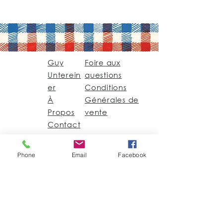
Guy
Foire aux
Unterein
questions
er
Conditions
À
Générales de
Propos
vente
Contact
Guy@GuyUntereiner.fr
Phone
Email
Facebook
8 rue du Général
Leclerc
67320 DRULINGEN
03 88 01 11 55