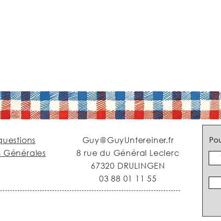
questions
Guy@GuyUntereiner.fr
Pou
s Générales
8 rue du Général Leclerc
67320 DRULINGEN
03 88 01 11 55